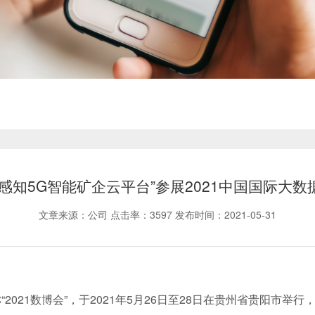
新闻中心
投资者关系
感知5G智能矿企云平台”参展2021中国国际大
文章来源：公司 点击率：3597 发布时间：2021-05-31
恒鼎文化
021数博会”，于2021年5月26日至28日在贵州省贵阳市举