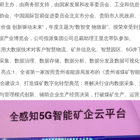
府主办，由商务部支持，由国家发展和改革委员会、工业和信息
协会、中国国际贸易促进委员会北京市分会、贵阳市人民政府、
价值 创新驱动未来”，年度主题为“数智变 物致新”。很荣幸受
商务合作
大数据产业博览会，公司指派集团公司总裁助理王显忠带队参加。
用大数据技术对客户智慧物流、矿井信息化、智慧园区、5G井
采集、数据治理、数据存储、数据分析、数据分发及数据可视化等
点:1、全省第一家按照贵州省能源局发布的《贵州省煤矿智能化数
人才招聘
融合建设;3、打造煤矿数字化转型典范：将解决行业内数据采集
与管理模式创新、辅助企业生产经营决策，打破煤矿生产、运营