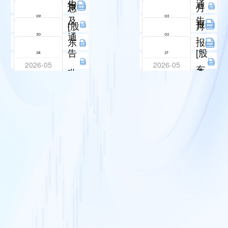
告
通
报
/
息
月
-
2026-08
2026-07
及
告
表
其
09
03
/
报
[股
月
2026-07
2026-07
通
-
他-
其
表
30
02
东
报
2026-06
2026-06
告
[股
业
他-
周
表
28
27
2026-05
2026-05
-
东
务
业
年
[其
周
发
务
大
他-
年
展
发
会
杂
大
最
展
的
项]
会
新
最
结
通
情
新
果]
告]
況]
情
況]