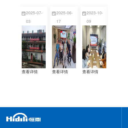
2025-07-
2025-06-
2023-10-
2023-0
03
17
09
22
查看详情
查看详情
查看详情
查看详情
攀枝花恒鼎公
凝心聚力学党
恒鼎党支部主
恒鼎党支
司党支部庆祝
史，砥砺前行
题教育学习研
题教育动
中国共产党成
践初心—-恒
讨会
署会
立100周年简
鼎实业(中国)
报
集团有限公司
党支部顺利开
展党史学习教
育活动