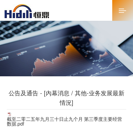
首页
关于恒鼎
新闻中心
投资者关系
公告及通告 - [內幕消息 / 其他-业务发展最新
恒鼎文化
情況]
商务合作
截至二零二五年九月三十日止九个月 第三季度主要经营
人才招聘
数据.pdf